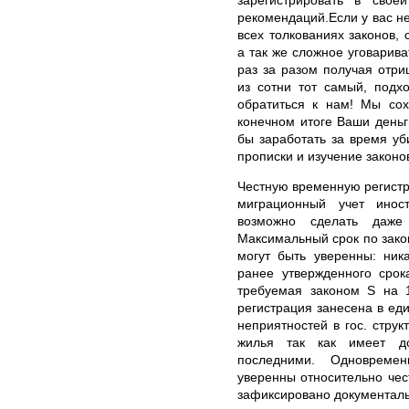
зарегистрировать в свое
рекомендаций.Если у вас н
всех толкованиях законов, 
а так же сложное уговарива
раз за разом получая отри
из сотни тот самый, подхо
обратиться к нам! Мы со
конечном итоге Ваши деньг
бы заработать за время у
прописки и изучение законо
Честную временную регистр
миграционный учет инос
возможно сделать даж
Максимальный срок по зако
могут быть уверенны: ник
ранее утвержденного срок
требуемая законом S на 1
регистрация занесена в ед
неприятностей в гос. струк
жилья так как имеет до
последними. Одновреме
уверенны относительно чес
зафиксировано документаль