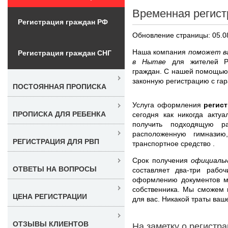
Временная регист
Регистрация граждан РФ
Обновление страницы: 05.0
Наша компания
поможет ва
Регистрация граждан СНГ
в Нытве
для жителей Р
граждан. С нашей помощью,
законную регистрацию с гара
ПОСТОЯННАЯ ПРОПИСКА
Услуга оформления
регис
ПРОПИСКА ДЛЯ РЕБЕНКА
сегодня как никогда акту
получить подходящую ра
расположенную гимназию,
РЕГИСТРАЦИЯ ДЛЯ РВП
транспортное средство .
Срок получения
официаль
ОТВЕТЫ НА ВОПРОСЫ
составляет два-три рабо
оформлению документов м
собственника. Мы сможем 
ЦЕНА РЕГИСТРАЦИИ
для вас. Никакой траты ваш
ОТЗЫВЫ КЛИЕНТОВ
На заметку о регистр