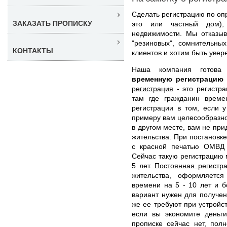
Сделать регистрацию по оп
ЗАКАЗАТЬ ПРОПИСКУ
это или частный дом),
недвижимости. Мы отказыв
"резиновых", сомнительны
КОНТАКТЫ
клиентов и хотим быть увер
Наша компания готов
временную регистрацию
регистрация
- это регистра
там где гражданин време
регистрации в том, если 
примеру вам целесообразно 
в другом месте, вам не при
жительства. При постановк
с красной печатью ОМВД 
Сейчас такую регистрацию 
5 лет.
Постоянная регистр
жительства, оформляетс
времени на 5 - 10 лет и б
вариант нужен для получен
же ее требуют при устройст
если вы экономите деньги
прописке сейчас нет, пол